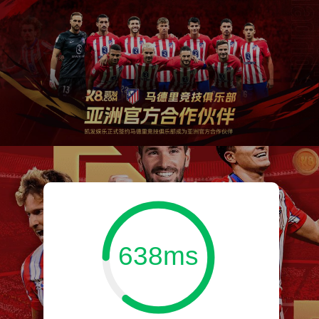
638ms